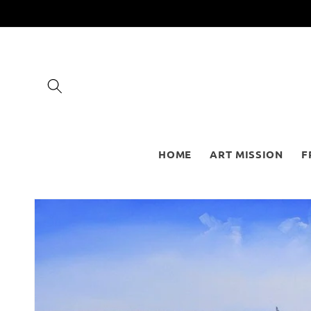
Vai
direttamente
ai contenuti
HOME
ART MISSION
F
Passa alle
informazioni
sul prodotto