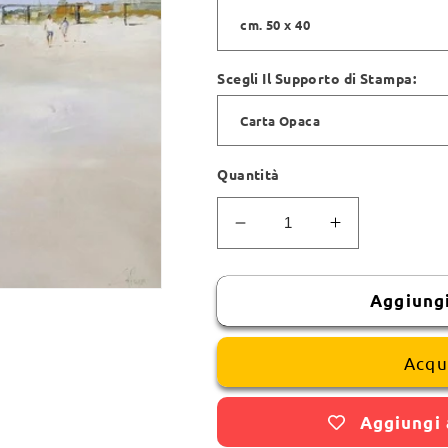
Scegli Il Supporto di Stampa:
Quantità
Diminuisci
Aumenta
quantità
quantità
per
per
CSCP1041DMAR
CSCP1041
Aggiungi
Acqu
Aggiungi 