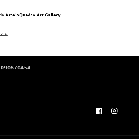
ede
ArteinQuadro Art Gallery
ozio
 090670454
Facebook
Instagram