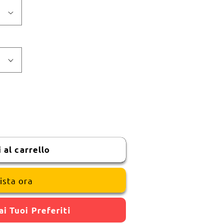
DMAR
 al carrello
ista ora
ai Tuoi Preferiti